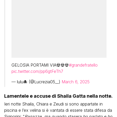
GELOSIA PORTAMI VIA💀💀💀
#grandefratello
pic.twitter.com/pp6gtFeTh7
— lulu🐙 (@Lucrezia05__)
March 6, 2025
Lamentele e accuse di Shaila Gatta nella notte.
Ieri notte Shaila, Chiara e Zeudi si sono appartate in
piscina e l’ex velina si è vantata di essere stata difesa da
Signorini: “
Ragazze, ma quando stasera ho parlato e ho