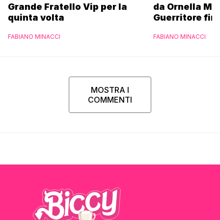
Grande Fratello Vip per la
da Ornella Mu
quinta volta
Guerritore fino
Francesca Fial
FABIANO MINACCI
FABIANO MINACCI
l’esclusiva di
Parpiglia
MOSTRA I
COMMENTI