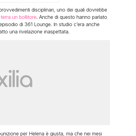
rovvedimenti disciplinari, uno dei quali dovrebbe
terra un bollitore
. Anche di questo hanno parlato
 episodio di 361 Lounge. In studio c’era anche
atto una rivelazione inaspettata.
VIRAL
Camilla Milanesi lascia tutto:
 di
“Addio cike mie, siete state 
le grandi
grande famiglia per me”
 video
FABIANO MINACCI
CI
 punizione per Helena è giusta, ma che nei mesi