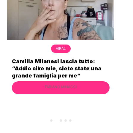
VIRAL
Bimba Bum del Gabibbo è tornata
una
virale nell’estate della chiusura
definitiva di Striscia la Notizia
FABIANO MINACCI