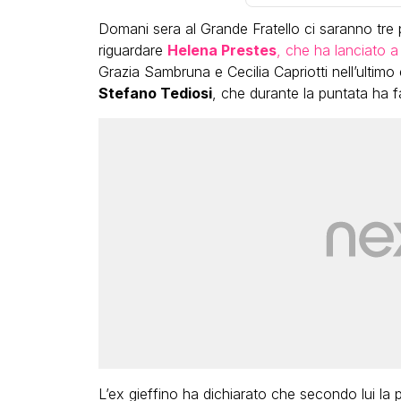
Domani sera al Grande Fratello ci saranno tre p
riguardare
Helena Prestes
, che ha lanciato a 
Grazia Sambruna e Cecilia Capriotti nell’ultimo
Stefano Tediosi
, che durante la puntata ha f
LGBT
Bambola Star, la festa
compleanno con tutte 
dive compie 15 anni: il
completo
FABIANO MINAC
L’ex gieffino ha dichiarato che secondo lui la