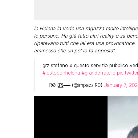
Io Helena la vedo una ragazza molto intelli
le persone. Ha già fatto altri reality e sa be
ripetevano tutti che lei era una provocatrice.
ammesso che un po’ lo fa apposta
“.
grz stefano x questo servizio pubblico 
#iostoconhelena
#grandefratello
pic.twit
— RØ 🏳️‍🌈⃤── (@impazziR0)
January 7, 202