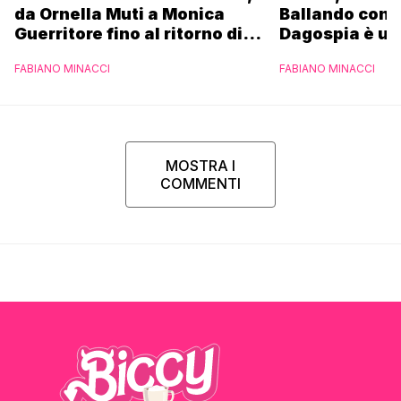
da Ornella Muti a Monica
Ballando con l
Guerritore fino al ritorno di
Dagospia è un
Francesca Fialdini:
contro Medias
FABIANO MINACCI
FABIANO MINACCI
l’esclusiva di Gabriele
Parpiglia
MOSTRA I
COMMENTI