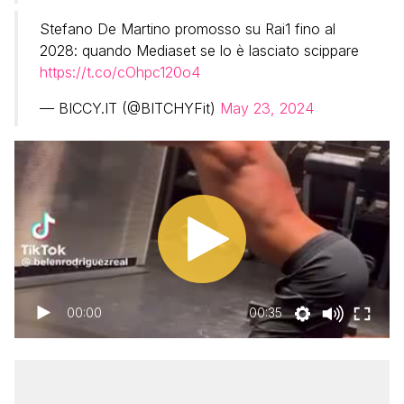
Stefano De Martino promosso su Rai1 fino al
2028: quando Mediaset se lo è lasciato scippare
https://t.co/cOhpc120o4
— BICCY.IT (@BITCHYFit)
May 23, 2024
00:00
00:35