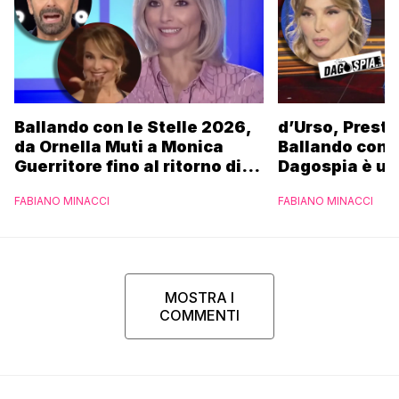
Ballando con le Stelle 2026,
d’Urso, Presta
da Ornella Muti a Monica
Ballando con l
Guerritore fino al ritorno di
Dagospia è un
Francesca Fialdini:
contro Medias
FABIANO MINACCI
FABIANO MINACCI
l’esclusiva di Gabriele
Parpiglia
MOSTRA I
COMMENTI