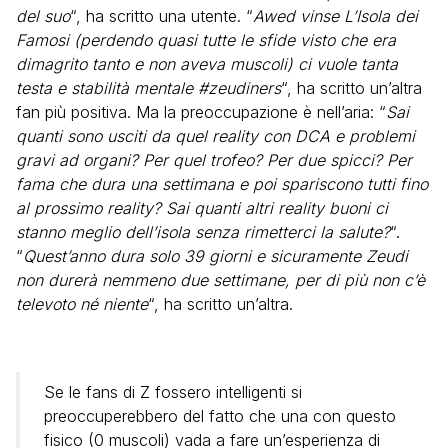
del suo
“, ha scritto una utente. “
Awed vinse L’Isola dei
Famosi (perdendo quasi tutte le sfide visto che era
dimagrito tanto e non aveva muscoli) ci vuole tanta
testa e stabilità mentale #zeudiners
“, ha scritto un’altra
fan più positiva. Ma la preoccupazione è nell’aria: “
Sai
quanti sono usciti da quel reality con DCA e problemi
gravi ad organi? Per quel trofeo? Per due spicci? Per
fama che dura una settimana e poi spariscono tutti fino
al prossimo reality? Sai quanti altri reality buoni ci
stanno meglio dell’isola senza rimetterci la salute?
“.
“
Quest’anno dura solo 39 giorni e sicuramente Zeudi
non durerà nemmeno due settimane, per di più non c’è
televoto né niente
“, ha scritto un’altra.
Se le fans di Z fossero intelligenti si
preoccuperebbero del fatto che una con questo
fisico (0 muscoli) vada a fare un’esperienza di