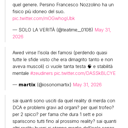
quel genere. Persino Francesco Nozzolino ha un
fisico più idoneo del suo.
pic.twitter.com/mOGwhogUbk
— SOLO LA VERITÀ (@teatime__0108)
May 31,
2026
Awed vinse l’isola dei famosi (perdendo quasi
tutte le sfide visto che era dimagrito tanto e non
aveva muscoli) ci vuole tanta testa 🧠 e stabilità
mentale
#zeudiners
pic.twitter.com/DASSkBLCYE
— 𝗺𝗮𝗿𝘁𝗶𝘅 (@iosonomartix)
May 31, 2026
sai quanti sono usciti da quel reality di merda con
DCA e problemi gravi ad organi? per quel trofeo?
per 2 spicci? per fama che dura 1 sett e poi
spariscono tutti fino al prossimo reality? sai quanti
altri reality buoni ci stanno meglio dell’isola senza