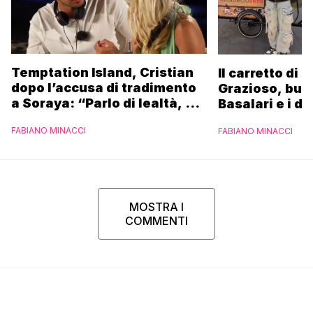
Temptation Island, Cristian
Il carretto di 
dopo l’accusa di tradimento
Grazioso, bus
a Soraya: “Parlo di lealtà, ma
Basalari e i du
ho tradito”
Parpiglia: “Ho
FABIANO MINACCI
FABIANO MINACCI
Ferrero”
MOSTRA I
COMMENTI