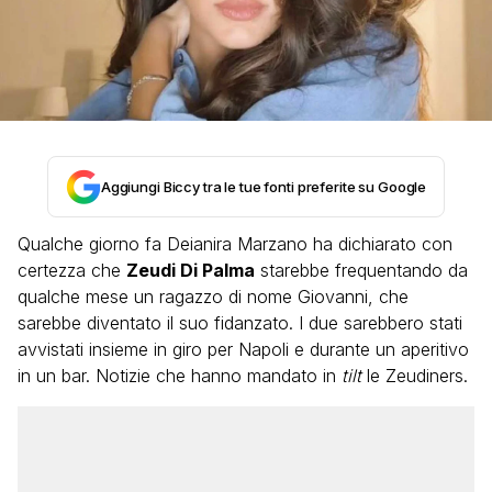
Aggiungi Biccy tra le tue fonti preferite su Google
Qualche giorno fa Deianira Marzano ha dichiarato con
certezza che
Zeudi Di Palma
starebbe frequentando da
qualche mese un ragazzo di nome Giovanni, che
sarebbe diventato il suo fidanzato. I due sarebbero stati
avvistati insieme in giro per Napoli e durante un aperitivo
in un bar. Notizie che hanno mandato in
tilt
le Zeudiners.