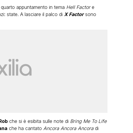
l quarto appuntamento in tema
Hell Factor
e
i: state. A lasciare il palco di
X Factor
sono
LGBT
Bambola Star, la festa di
compleanno con tutte le grandi
dive compie 15 anni: il video
completo
FABIANO MINACCI
Rob
che si è esibita sulle note di
Bring Me To Life
ana
che ha cantato
Ancora Ancora Ancora
di