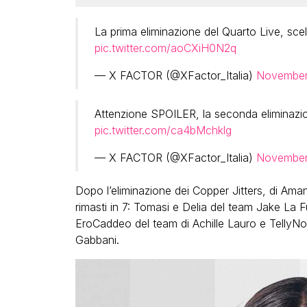
La prima eliminazione del Quarto Live, scel
pic.twitter.com/aoCXiH0N2q
— X FACTOR (@XFactor_Italia)
November
Attenzione SPOILER, la seconda eliminazio
pic.twitter.com/ca4bMchklg
— X FACTOR (@XFactor_Italia)
November
Dopo l’eliminazione dei Copper Jitters, di Ama
rimasti in 7: Tomasi e Delia del team Jake La F
EroCaddeo del team di Achille Lauro e TellyN
Gabbani.