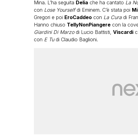
Mina. L’ha seguita
Delia
che ha cantato
La No
con
Lose Yourself
di Eminem. C’è stata poi
Mi
Gregori e poi
EroCaddeo
con
La Cura
di Fran
Hanno chiuso
TellyNonPiangere
con la cove
Giardini Di Marzo
di Lucio Battisti,
Viscardi
c
con
E Tu
di Claudio Baglioni.