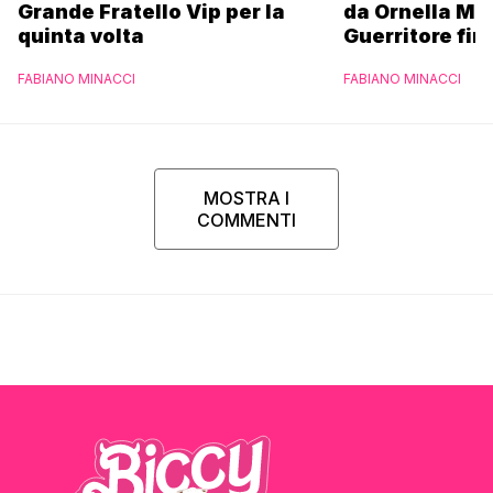
Grande Fratello Vip per la
da Ornella Mu
quinta volta
Guerritore fino
Francesca Fial
FABIANO MINACCI
FABIANO MINACCI
l’esclusiva di
Parpiglia
MOSTRA I
COMMENTI