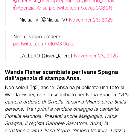
@LaPresse_news
@repubblica
@milano_today
@Agenzia_Ansa
pic.twitter.com/xc7dJCCBCN
— NickiaTV (@NickiaTV)
November 23, 2025
Non ci voglio credere…
pic.twitter.com/feI0MXUqkx
— LALLERO (@see_lallero)
November 23, 2025
Wanda Fisher scambiata per Ivana Spagna
dall’agenzia di stampa Ansa.
Non solo il Tg5, anche l’Ansa ha pubblicato una foto di
Wanda Fisher, che ha scambiato per Ivana Spagna: “
Alla
camera ardente di Ornella Vanoni a Milano circa 5mila
persone. Tra i primi a rendere omaggio la cantante
Fiorella Mannoia. Presenti anche Malgioglio, Ivana
Spagna, il regista Gabriele Salvatore, Arisa, la
senatrice a vita Liliana Segre, Simona Ventura, Letizia