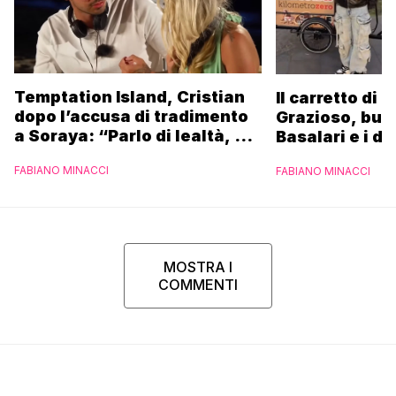
Temptation Island, Cristian
Il carretto di 
dopo l’accusa di tradimento
Grazioso, bus
a Soraya: “Parlo di lealtà, ma
Basalari e i du
ho tradito”
Parpiglia: “Ho
FABIANO MINACCI
FABIANO MINACCI
Ferrero”
MOSTRA I
COMMENTI