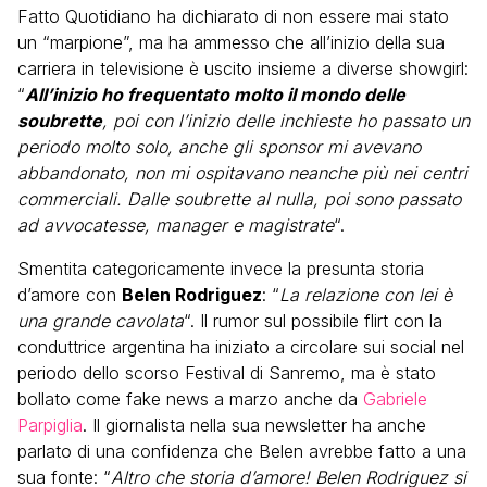
Fatto Quotidiano ha dichiarato di non essere mai stato
un “marpione”, ma ha ammesso che all’inizio della sua
carriera in televisione è uscito insieme a diverse showgirl:
“
All’inizio ho frequentato molto il mondo delle
soubrette
, poi con l’inizio delle inchieste ho passato un
periodo molto solo, anche gli sponsor mi avevano
abbandonato, non mi ospitavano neanche più nei centri
commerciali. Dalle soubrette al nulla, poi sono passato
ad avvocatesse, manager e magistrate
“.
Smentita categoricamente invece la presunta storia
d’amore con
Belen Rodriguez
: “
La relazione con lei è
una grande cavolata
“. Il rumor sul possibile flirt con la
conduttrice argentina ha iniziato a circolare sui social nel
periodo dello scorso Festival di Sanremo, ma è stato
bollato come fake news a marzo anche da
Gabriele
Parpiglia
. Il giornalista nella sua newsletter ha anche
parlato di una confidenza che Belen avrebbe fatto a una
sua fonte: “
Altro che storia d’amore! Belen Rodriguez si