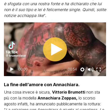
è sfogata con una nostra fonte e ha dichiarato che lui
non è il suo tipo e lei è felicemente single. Quindi, solite
notizie acchiappa like
“.
00:00
00:54
La fine dell’amore con Annachiara.
Una cosa invece è sicura,
Vittorio Brumotti
non sta
più con la modella
Annachiara Zoppas,
lo scorso
agosto infatti, ha annunciato pubblicamente la rottura:
“
La relazione con Annachiara è giunta al capolinea. Le