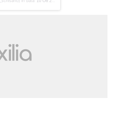
_schisano) in data:
10 Ott 2020 alle ore 2:05 PDT