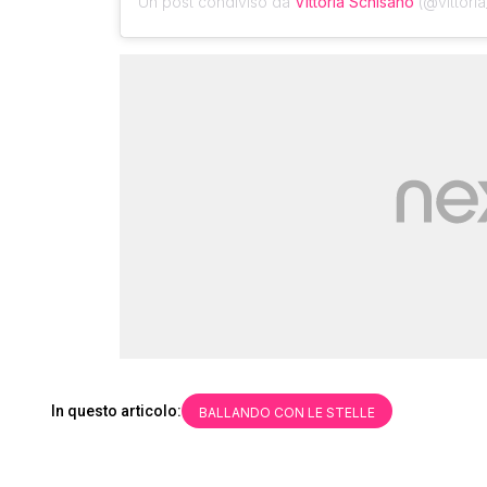
Un post condiviso da
Vittoria Schisano
(@vittoria
In questo articolo:
BALLANDO CON LE STELLE