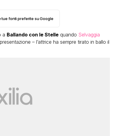
e tue fonti preferite su Google
o a
Ballando con le Stelle
quando
Selvaggia
resentazione – l’attrice ha sempre tirato in ballo il
LGBT
Bambola Star, la festa di
compleanno con tutte le grandi
dive compie 15 anni: il video
completo
FABIANO MINACCI