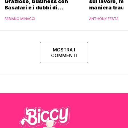
Grazioso, business con
sul lavoro, ma
Basalari e i dubbi di
maniera trau
Parpiglia: “Ho contattato la
FABIANO MINACCI
ANTHONY FESTA
Ferrero”
MOSTRA I
COMMENTI