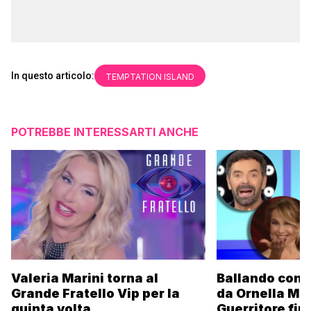
In questo articolo:
TEMPTATION ISLAND
POTREBBE INTERESSARTI ANCHE
Valeria Marini torna al
Ballando con l
Grande Fratello Vip per la
da Ornella Mu
quinta volta
Guerritore fino