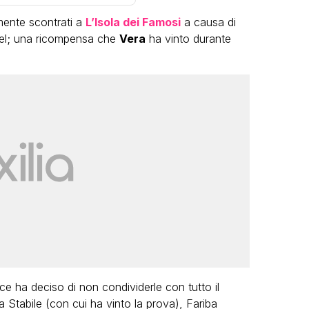
ente scontrati a
L’Isola dei Famosi
a causa di
tel; una ricompensa che
Vera
ha vinto durante
LGBT
Bambola Star, la festa di
compleanno con tutte le grandi
dive compie 15 anni: il video
completo
FABIANO MINACCI
rice ha deciso di non condividerle con tutto il
 Stabile (con cui ha vinto la prova), Fariba