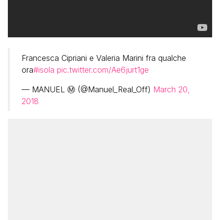
Francesca Cipriani e Valeria Marini fra qualche
ora
#isola
pic.twitter.com/Ae6jurt1ge
— MANUEL Ⓜ️ (@Manuel_Real_Off)
March 20,
2018