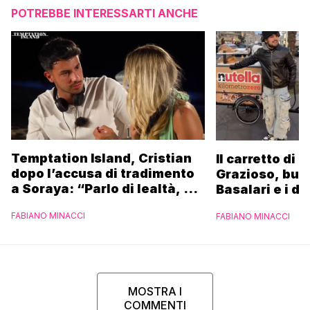
POTREBBE INTERESSARTI ANCHE
Temptation Island, Cristian
Il carretto di 
dopo l’accusa di tradimento
Grazioso, bus
a Soraya: “Parlo di lealtà, ma
Basalari e i du
ho tradito”
Parpiglia: “Ho
FABIANO MINACCI
FABIANO MINACCI
Ferrero”
MOSTRA I
COMMENTI