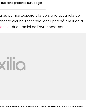
e tue fonti preferite su Google
as per partecipare alla versione spagnola de
brigare alcune faccende legali perché alla luce di
ospia
, due uomini ce l’avrebbero con lei.
LGBT
Bambola Star, la festa di
compleanno con tutte le grandi
dive compie 15 anni: il video
completo
FABIANO MINACCI