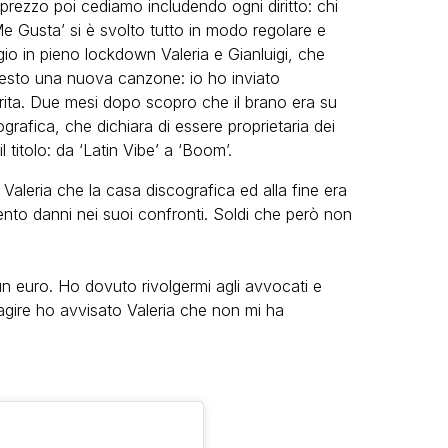
prezzo poi cediamo includendo ogni diritto: chi
e Gusta’ si è svolto tutto in modo regolare e
o in pieno lockdown Valeria e Gianluigi, che
esto una nuova canzone: io ho inviato
rita. Due mesi dopo scopro che il brano era su
rafica, che dichiara di essere proprietaria dei
l titolo: da ‘Latin Vibe’ a ‘Boom’.
 Valeria che la casa discografica ed alla fine era
ento danni nei suoi confronti. Soldi che però non
 euro. Ho dovuto rivolgermi agli avvocati e
agire ho avvisato Valeria che non mi ha