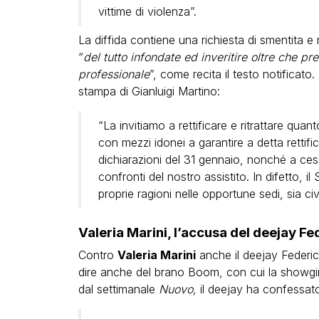
vittime di violenza”.
La diffida contiene una richiesta di smentita e r
“
del tutto infondate ed inveritire oltre che pre
professionale
”, come recita il testo notificato. 
stampa di Gianluigi Martino:
“La invitiamo a rettificare e ritrattare quanto
con mezzi idonei a garantire a detta rettifi
dichiarazioni del 31 gennaio, nonché a ces
confronti del nostro assistito. In difetto, il
proprie ragioni nelle opportune sedi, sia civi
Valeria Marini, l’accusa del deejay F
Contro
Valeria Marini
anche il deejay Federic
dire anche del brano Boom, con cui la showgirl
dal settimanale
Nuovo,
il deejay ha confessato