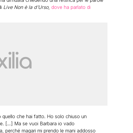
’ha diffidata chiedendo una rettifica per le parole
di
Live Non è la d’Urso
,
dove ha parlato di
o quello che hai fatto. Ho solo chiuso un
ne. […] Ma se vuoi Barbara io vado
za, perché magari mi prendo le mani addosso