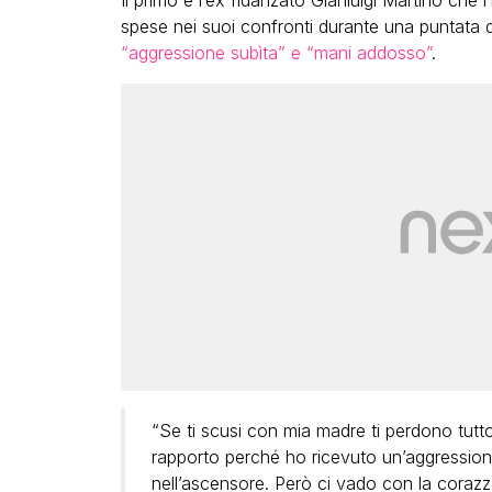
Il primo è l’ex fidanzato Gianluigi Martino che l
spese nei suoi confronti durante una puntata 
“aggressione subìta” e “mani addosso”
.
“Se ti scusi con mia madre ti perdono tutt
rapporto perché ho ricevuto un’aggressio
nell’ascensore. Però ci vado con la coraz