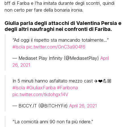
bff di Fariba e l’ha imitata durante degli scontri, quindi
non certo per fare della bonaria ironia.
Giulia parla degli attacchi di Valentina Persia e
degli altri naufraghi nei confronti di Fariba.
“Ad oggi il rispetto sta mancando totalmente…”
#Isola
pic.twitter.com/GnC3a904f6
— Mediaset Play Infinity (@MediasetPlay)
April
26, 2021
In 5 minuti hanno asfaltato mezzo cast ✈️❤️💪🏼
#Isola
#GiuliaxFariba
#Faribona
pic.twitter.com/tkdohgx14V
— BICCY.IT (@BITCHYFit)
April 26, 2021
“La comicità anni 90 non fa più ridere.”