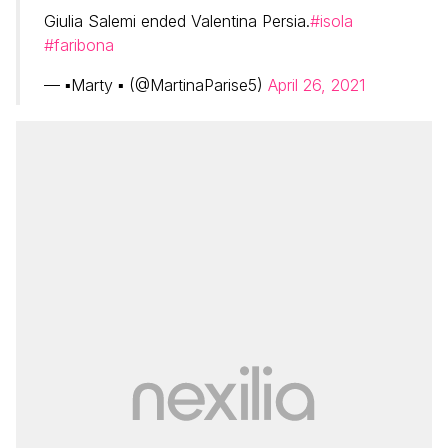
Giulia Salemi ended Valentina Persia.
#isola
#faribona
— ▪️Marty ▪️ (@MartinaParise5)
April 26, 2021