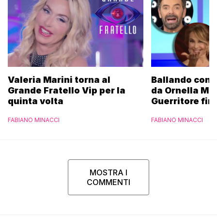
Valeria Marini torna al
Ballando con l
Grande Fratello Vip per la
da Ornella Mu
quinta volta
Guerritore fino
Francesca Fial
FABIANO MINACCI
FABIANO MINACCI
l’esclusiva di
Parpiglia
MOSTRA I
COMMENTI