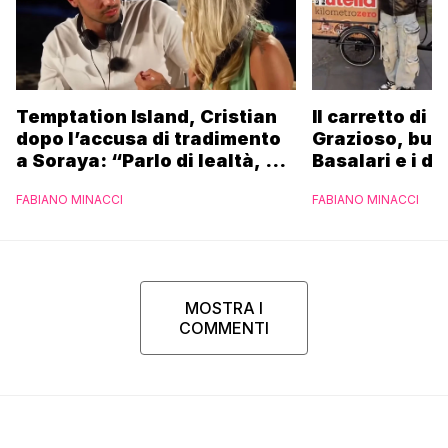
Temptation Island, Cristian
Il carretto di 
dopo l’accusa di tradimento
Grazioso, bus
a Soraya: “Parlo di lealtà, ma
Basalari e i du
ho tradito”
Parpiglia: “Ho
FABIANO MINACCI
FABIANO MINACCI
Ferrero”
MOSTRA I
COMMENTI