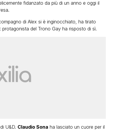
elicemente fidanzato da più di un anno e oggi il
resa.
 compagno di Alex si è inginocchiato, ha tirato
ex protagonista del Trono Gay ha risposto di sì.
AL
VIRAL
ascia tutto:
Bimba Bum del Gabibbo è
siete state una
virale nell’estate della c
per me”
definitiva di Striscia la N
MINACCI
FABIANO MINACCI
i di U&D.
Claudio Sona
ha lasciato un cuore per il