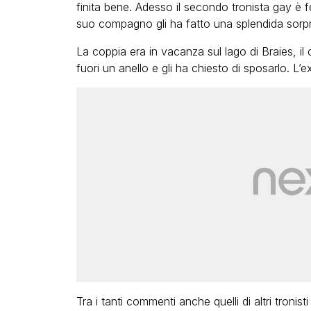
finita bene. Adesso il secondo tronista gay è f
suo compagno gli ha fatto una splendida sorp
La coppia era in vacanza sul lago di Braies, il
fuori un anello e gli ha chiesto di sposarlo. L’
VIR
Camilla Milanesi l
“Addio cike mie, 
grande famiglia 
FABIANO 
Tra i tanti commenti anche quelli di altri tronist