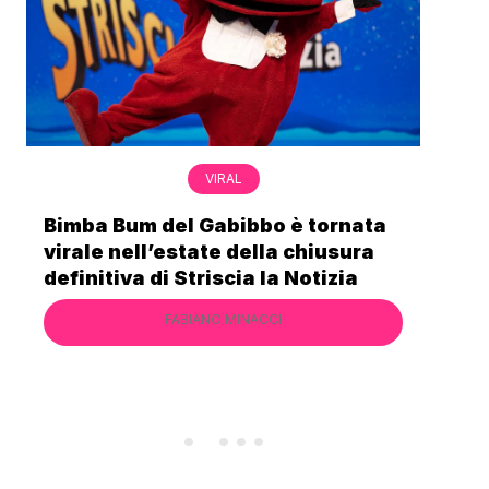
VIRAL
 tornata
Gabriel Artus cerca un 50enne c
hiusura
lo porti in vacanza, Alessandro
otizia
Cecchi Paone si candida
FABIANO MINACCI