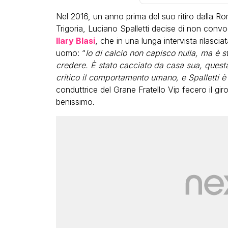
Nel 2016, un anno prima del suo ritiro dalla R
Trigoria, Luciano Spalletti decise di non convo
Ilary Blasi
, che in una lunga intervista rilasci
uomo: “
Io di calcio non capisco nulla, ma è s
credere. È stato cacciato da casa sua, questa 
critico il comportamento umano, e Spalletti è
LGBT
conduttrice del Grane Fratello Vip fecero il giro d
benissimo.
Bambola Star, la festa di
compleanno con tutte le gr
dive compie 15 anni: il video
completo
FABIANO MINACCI