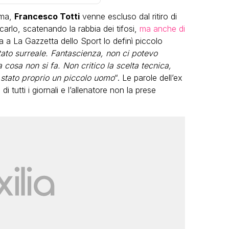
oma,
Francesco Totti
venne escluso dal ritiro di
carlo, scatenando la rabbia dei tifosi,
ma anche di
ata a La Gazzetta dello Sport lo definì piccolo
tato surreale. Fantascienza, non ci potevo
cosa non si fa. Non critico la scelta tecnica,
 stato proprio un piccolo uomo
“. Le parole dell’ex
VIRAL
i tutti i giornali e l’allenatore non la prese
Camilla Milanesi lascia tutto:
“Addio cike mie, siete state una
andi
grande famiglia per me”
FABIANO MINACCI