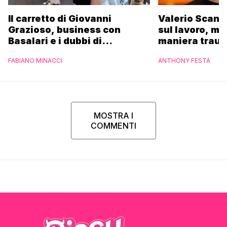
Il carretto di Giovanni
Valerio Scanu
Grazioso, business con
sul lavoro, ma
Basalari e i dubbi di
maniera trau
Parpiglia: “Ho contattato la
FABIANO MINACCI
ANTHONY FESTA
Ferrero”
MOSTRA I
COMMENTI