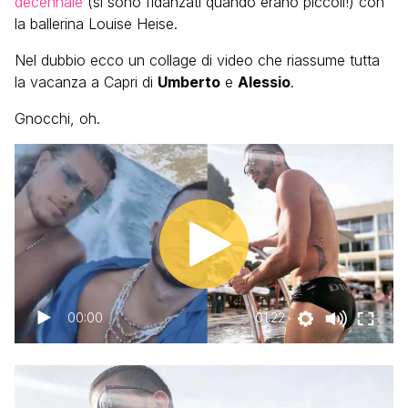
decennale
(si sono fidanzati quando erano piccoli!) con
la ballerina Louise Heise.
Nel dubbio ecco un collage di video che riassume tutta
la vacanza a Capri di
Umberto
e
Alessio
.
Gnocchi, oh.
00:00
01:22