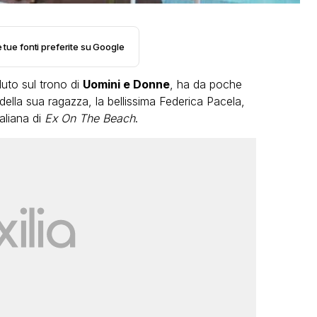
e tue fonti preferite su Google
duto sul trono di
Uomini e Donne
, ha da poche
ella sua ragazza, la bellissima Federica Pacela,
taliana di
Ex On The Beach
.
LGBT
Bambola Star, la festa di
compleanno con tutte le grandi
dive compie 15 anni: il video
completo
FABIANO MINACCI