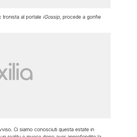
 tronista al portale
iGossip
, procede a gonfie
vviso. Ci siamo conosciuti questa estate in
un reality e invece dopo aver approfondito la