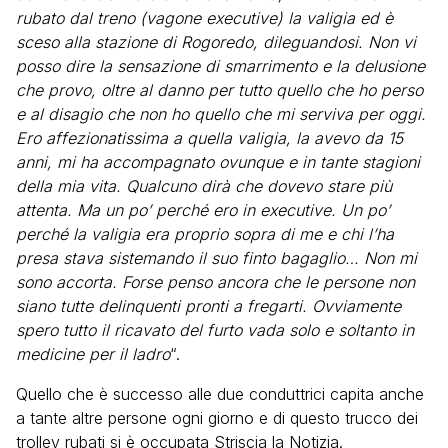
rubato dal treno (vagone executive) la valigia ed è
sceso alla stazione di Rogoredo, dileguandosi. Non vi
posso dire la sensazione di smarrimento e la delusione
che provo, oltre al danno per tutto quello che ho perso
e al disagio che non ho quello che mi serviva per oggi.
Ero affezionatissima a quella valigia, la avevo da 15
anni, mi ha accompagnato ovunque e in tante stagioni
della mia vita. Qualcuno dirà che dovevo stare più
attenta. Ma un po’ perché ero in executive. Un po’
perché la valigia era proprio sopra di me e chi l’ha
presa stava sistemando il suo finto bagaglio… Non mi
sono accorta. Forse penso ancora che le persone non
siano tutte delinquenti pronti a fregarti. Ovviamente
spero tutto il ricavato del furto vada solo e soltanto in
medicine per il ladro
“.
Quello che è successo alle due conduttrici capita anche
a tante altre persone ogni giorno e di questo trucco dei
trolley rubati si è occupata Striscia la Notizia.