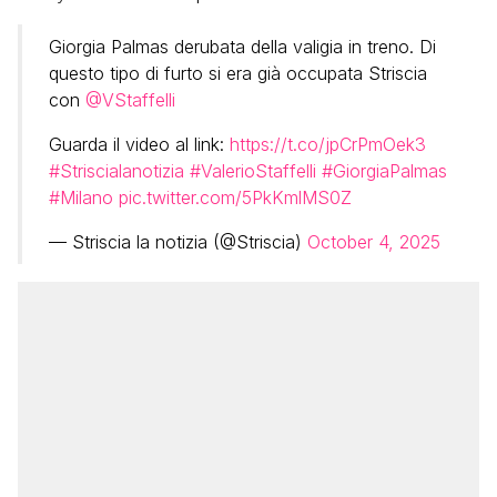
Giorgia Palmas derubata della valigia in treno. Di
questo tipo di furto si era già occupata Striscia
con
@VStaffelli
Guarda il video al link:
https://t.co/jpCrPmOek3
#Striscialanotizia
#ValerioStaffelli
#GiorgiaPalmas
#Milano
pic.twitter.com/5PkKmlMS0Z
— Striscia la notizia (@Striscia)
October 4, 2025