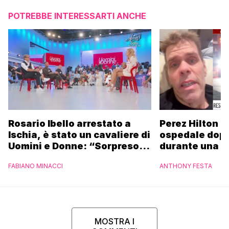
POTREBBE INTERESSARTI ANCHE
Rosario Ibello arrestato a
Perez Hilton p
Ischia, è stato un cavaliere di
ospedale dopo 
Uomini e Donne: “Sorpreso di
durante una li
non essere stato
FABIANO MINACCI
ANTHONY FESTA
riconosciuto”
MOSTRA I