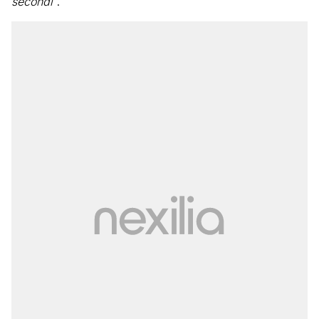
secondi
“.