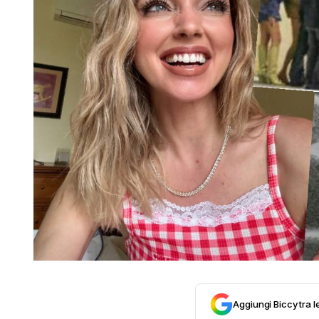
Aggiungi Biccy tra l