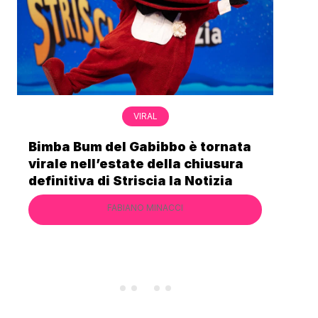
VIRAL
Bimba Bum del Gabibbo è tornata
Gab
virale nell’estate della chiusura
lo 
definitiva di Striscia la Notizia
Cec
FABIANO MINACCI