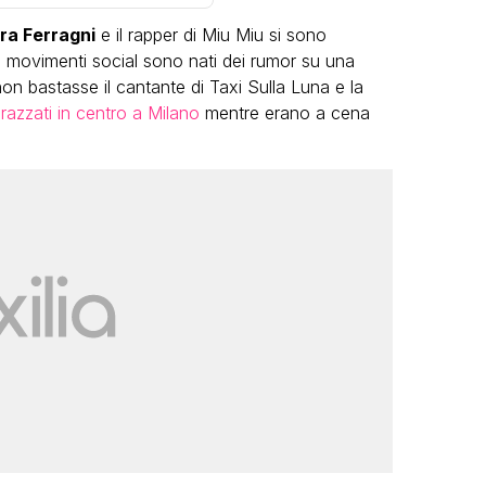
ra Ferragni
e il rapper di Miu Miu si sono
ti movimenti social sono nati dei rumor su una
non bastasse il cantante di Taxi Sulla Luna e la
razzati in centro a Milano
mentre erano a cena
VIRAL
Camilla Milanesi lascia tutto:
“Addio cike mie, siete state una
andi
grande famiglia per me”
FABIANO MINACCI