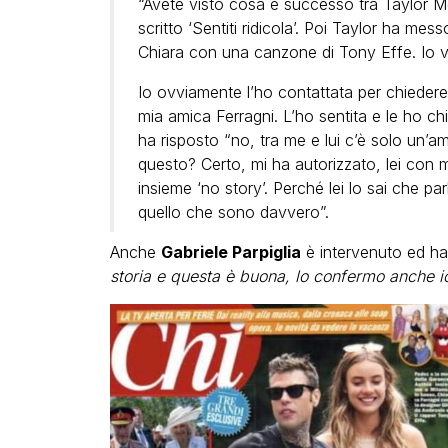
“Avete visto cosa è successo tra Taylor M
scritto ‘Sentiti ridicola’. Poi Taylor ha me
Chiara con una canzone di Tony Effe. Io vo
Io ovviamente l’ho contattata per chiedere s
mia amica Ferragni. L’ho sentita e le ho chi
ha risposto “no, tra me e lui c’è solo un’am
questo? Certo, mi ha autorizzato, lei con 
insieme ‘no story’. Perché lei lo sai che par
quello che sono davvero”.
Anche
Gabriele Parpiglia
è intervenuto ed ha 
storia e questa è buona, lo confermo anche io