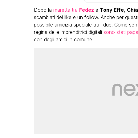
Dopo la
maretta tra
Fedez
e
Tony Effe
,
Chia
scambiati dei like e un follow. Anche per ques
possibile amicizia speciale tra i due. Come se 
regina delle imprenditrici digitali
sono stati papa
con degli amici in comune.
LGBT
Bambola Star, la festa di
compleanno con tutte le gr
dive compie 15 anni: il video
completo
FABIANO MINACCI