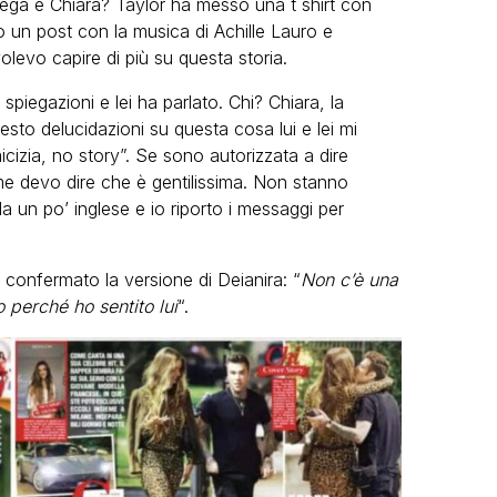
ega e Chiara? Taylor ha messo una t shirt con
sso un post con la musica di Achille Lauro e
levo capire di più su questa storia.
piegazioni e lei ha parlato. Chi? Chiara, la
esto delucidazioni su questa cosa lui e lei mi
icizia, no story”. Se sono autorizzata a dire
me devo dire che è gentilissima. Non stanno
la un po’ inglese e io riporto i messaggi per
confermato la versione di Deianira: “
Non c’è una
 perché ho sentito lui
“.