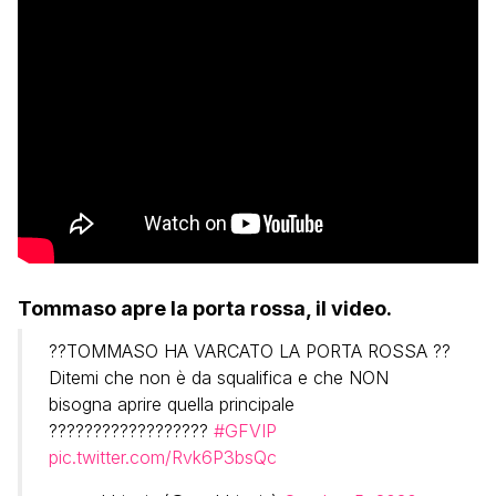
Tommaso apre la porta rossa, il video.
??TOMMASO HA VARCATO LA PORTA ROSSA ??
Ditemi che non è da squalifica e che NON
bisogna aprire quella principale
??????????????????
#GFVIP
pic.twitter.com/Rvk6P3bsQc