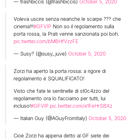
— trashbiccis (@trashbiccis)
October 5, 2020
Voleva uscire senza neanche le scarpe ??? che
cinema!!!
#GFVIP
Non so il regolamento sulla
porta rossa, la Prati venne sanzionata poi boh.
pic.twitter.com/bM8HfVzzFE
— Susy? (@susy_juve)
October 5, 2020
Zorzi ha aperto la porta rossa: a rigore di
regolamento è SQUALIFICATO!
Visto che fate le sentinelle di st0c4zzo del
regolamento ora lo facciamo per tutti, lui
incluso!
#GFVIP
pic.twitter.com/e1FeHrSBXz
— Italian Guy (@AGuyFromItaly)
October 5, 2020
Cioè Zorzi ha appena detto al GF siete dei