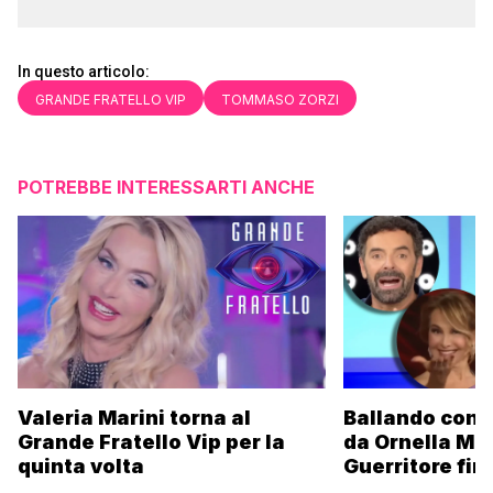
In questo articolo:
GRANDE FRATELLO VIP
TOMMASO ZORZI
POTREBBE INTERESSARTI ANCHE
Valeria Marini torna al
Ballando con l
Grande Fratello Vip per la
da Ornella Mu
quinta volta
Guerritore fino
Francesca Fial