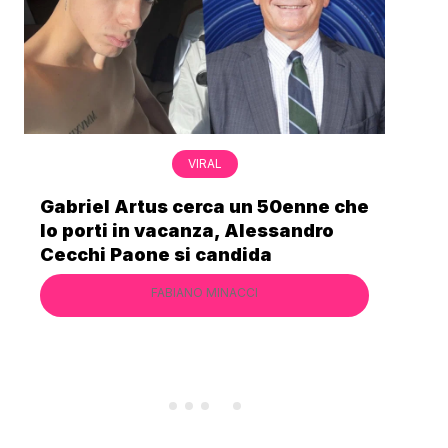
VIRAL
Nonna Silvi è legata alla storia del
Mostro di Firenze: “Ho visto il
secchio pieno di sangue”
FABIANO MINACCI