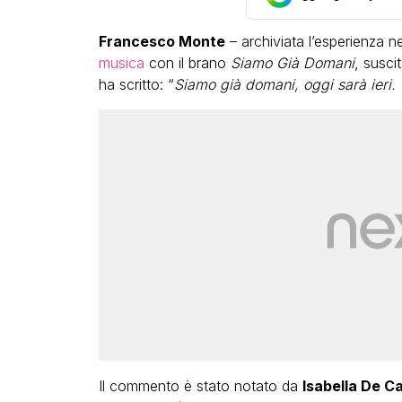
Francesco Monte
– archiviata l’esperienza n
musica
con il brano
Siamo Già Domani
, susci
ha scritto: “
Siamo già domani, oggi sarà ieri.
VIRAL
cia tutto:
Bimba Bum del Gabibbo è to
te state una
virale nell’estate della chi
 me”
definitiva di Striscia la Noti
ACCI
FABIANO MINACCI
Il commento è stato notato da
Isabella De C