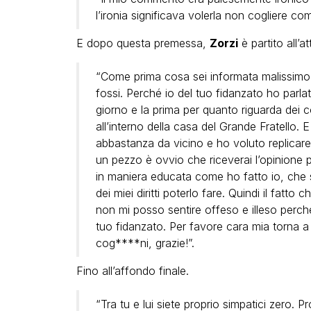
l’ironia significava volerla non cogliere c
E dopo questa premessa,
Zorzi
è partito all’a
“Come prima cosa sei informata malissimo
fossi. Perché io del tuo fidanzato ho parlat
giorno e la prima per quanto riguarda dei
all’interno della casa del Grande Fratello.
abbastanza da vicino e ho voluto replicare.
un pezzo è ovvio che riceverai l’opinione 
in maniera educata come ho fatto io, che si
dei miei diritti poterlo fare. Quindi il fatt
non mi posso sentire offeso e illeso perché
tuo fidanzato. Per favore cara mia torna a
cog****ni, grazie!”.
Fino all’affondo finale.
“Tra tu e lui siete proprio simpatici zero. 