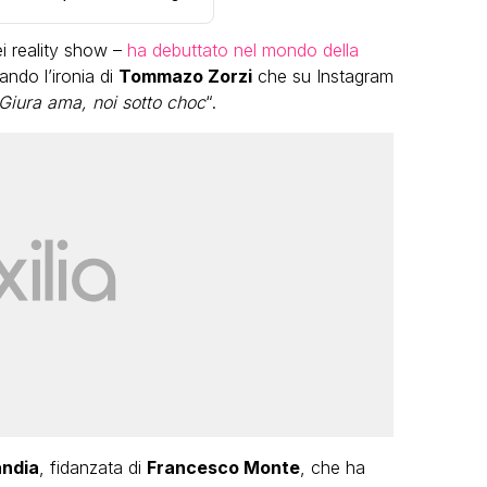
ei reality show –
ha debuttato nel mondo della
tando l’ironia di
Tommazo Zorzi
che su Instagram
 Giura ama, noi sotto choc
“.
VIRAL
rnata
Gabriel Artus cerca un 50enne che
usura
lo porti in vacanza, Alessandro
zia
Cecchi Paone si candida
FABIANO MINACCI
andia
, fidanzata di
Francesco Monte
, che ha