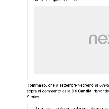
Tommaso,
che a settembre vedremo al
Grand
sopra al commento della
De Candia
, risponde
Stories.
“Il mio commento era palesemente ironico e