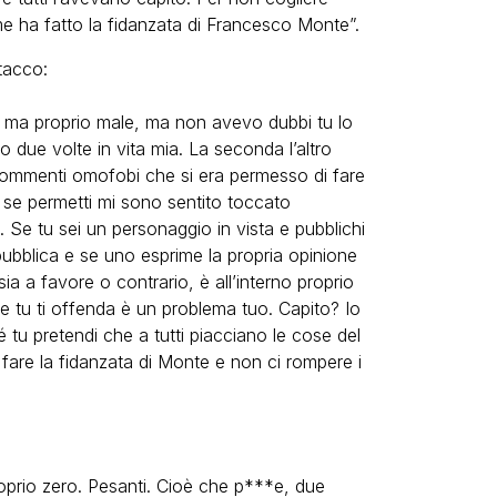
ome ha fatto la fidanzata di Francesco Monte”.
ttacco:
 ma proprio male, ma non avevo dubbi tu lo
o due volte in vita mia. La seconda l’altro
 commenti omofobi che si era permesso di fare
 E se permetti mi sono sentito toccato
 Se tu sei un personaggio in vista e pubblichi
pubblica e se uno esprime la propria opinione
a a favore o contrario, è all’interno proprio
o che tu ti offenda è un problema tuo. Capito? Io
 tu pretendi che a tutti piacciano le cose del
 fare la fidanzata di Monte e non ci rompere i
Proprio zero. Pesanti. Cioè che p***e, due