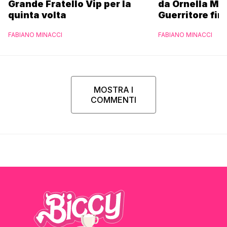
Grande Fratello Vip per la
da Ornella Mu
quinta volta
Guerritore fino
Francesca Fial
FABIANO MINACCI
FABIANO MINACCI
l’esclusiva di
Parpiglia
MOSTRA I
COMMENTI