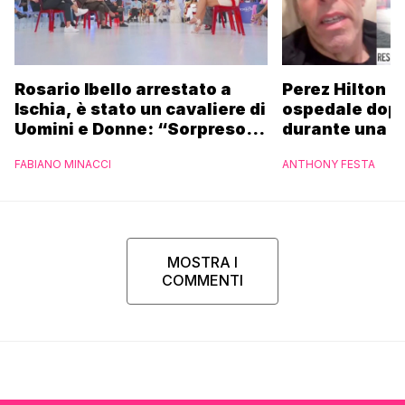
Rosario Ibello arrestato a
Perez Hilton p
Ischia, è stato un cavaliere di
ospedale dopo 
Uomini e Donne: “Sorpreso di
durante una li
non essere stato
FABIANO MINACCI
ANTHONY FESTA
riconosciuto”
MOSTRA I
COMMENTI