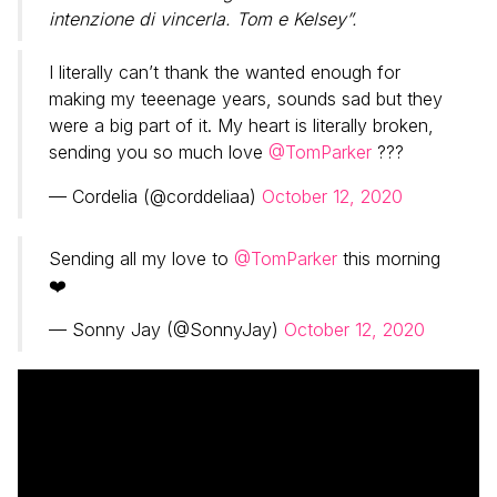
intenzione di vincerla. Tom e Kelsey”.
I literally can’t thank the wanted enough for
making my teeenage years, sounds sad but they
were a big part of it. My heart is literally broken,
sending you so much love
@TomParker
???
— Cordelia (@corddeliaa)
October 12, 2020
Sending all my love to
@TomParker
this morning
❤️
— Sonny Jay (@SonnyJay)
October 12, 2020