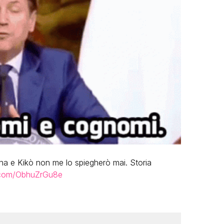
ina e Kikò non me lo spiegherò mai. Storia
r.com/ObhuZrGu8e