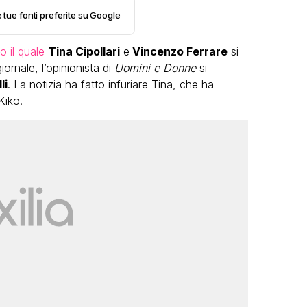
e tue fonti preferite su Google
o il quale
Tina Cipollari
e
Vincenzo Ferrare
si
iornale, l’opinionista di
Uomini e Donne
si
li
. La notizia ha fatto infuriare Tina, che ha
Kiko.
LGBT
Bambola Star, la festa di
compleanno con tutte le grandi
dive compie 15 anni: il video
completo
FABIANO MINACCI