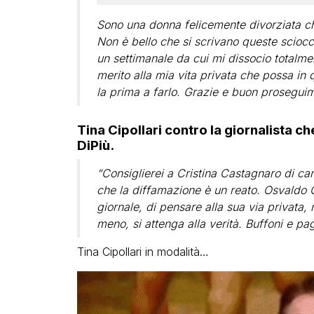
Sono una donna felicemente divorziata ch
Non è bello che si scrivano queste scioc
un settimanale da cui mi dissocio totalm
merito alla mia vita privata che possa in 
la prima a farlo. Grazie e buon proseguim
Tina Cipollari contro la giornalista che 
DiPiù.
“Consiglierei a Cristina Castagnaro di c
che la diffamazione è un reato. Osvaldo Or
giornale, di pensare alla sua via privata,
meno, si attenga alla verità. Buffoni e pag
Tina Cipollari in modalità…