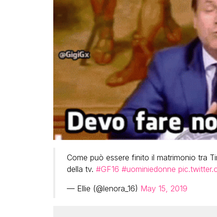
Come può essere finito il matrimonio tra T
della tv.
#GF16
#uominiedonne
pic.twitte
— Ellie (@lenora_16)
May 15, 2019