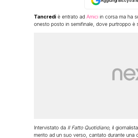
Aggiungi Biccy tra l
Tancredi
è entrato ad
Amici
in corsa ma ha su
onesto posto in semifinale, dove purtroppo è s
Intervistato da
Il Fatto Quotidiano
, il giornali
merito ad un suo verso, cantato durante una del