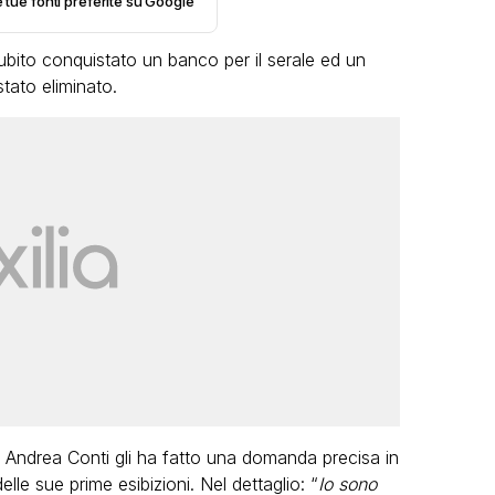
e tue fonti preferite su Google
bito conquistato un banco per il serale ed un
tato eliminato.
LGBT
Bambola Star, la festa di
compleanno con tutte le grandi
dive compie 15 anni: il video
completo
FABIANO MINACCI
sta Andrea Conti gli ha fatto una domanda precisa in
le sue prime esibizioni. Nel dettaglio: “
Io sono