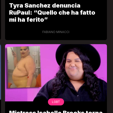
Tyra Sanchez denuncia
RuPaul: “Quello che ha fatto
mi ha ferito”
FABIANO MINACCI
LGBT
Mistress Isabelle Brooks torna