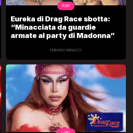
POP
Eureka di Drag Race sbotta:
“Minacciata da guardie
armate al party di Madonna”
FABIANO MINACCI
VIRAL
Camilla Milanesi lascia tutto:
“Addio cike mie, siete state una
grande famiglia per me”
FABIANO MINACCI
LGBT