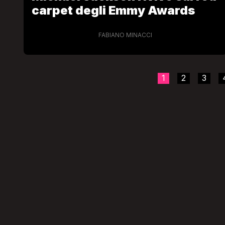
carpet degli Emmy Awards
FABIANO MINACCI
1
2
3