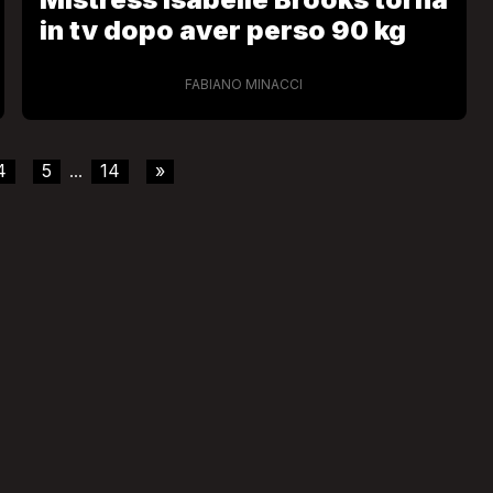
in tv dopo aver perso 90 kg
FABIANO MINACCI
4
5
14
»
...