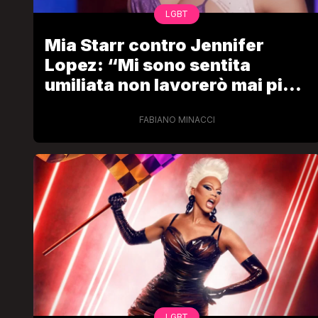
LGBT
Mia Starr contro Jennifer
Lopez: “Mi sono sentita
umiliata non lavorerò mai più
con lei”
FABIANO MINACCI
LGBT
Bambola Star, la festa di
compleanno con tutte le grandi
dive compie 15 anni: il video
completo
FABIANO MINACCI
LGBT