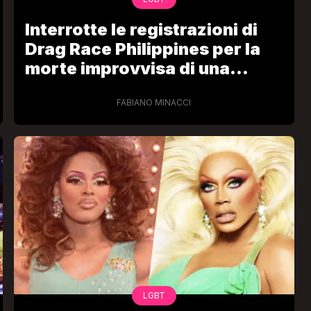
Interrotte le registrazioni di
Drag Race Philippines per la
morte improvvisa di una
concorrente
FABIANO MINACCI
LGBT