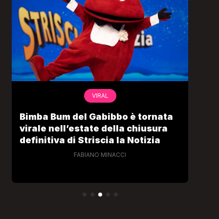
VIRAL
Bimba Bum del Gabibbo è tornata
Gabriel
virale nell’estate della chiusura
lo port
definitiva di Striscia la Notizia
Cecchi 
FABIANO MINACCI