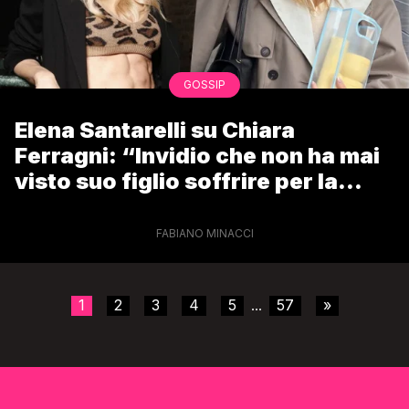
GOSSIP
Elena Santarelli su Chiara
Ferragni: “Invidio che non ha mai
visto suo figlio soffrire per la
radioterapia”
FABIANO MINACCI
1
2
3
4
5
57
»
...