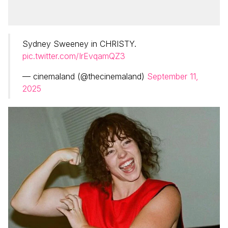
Sydney Sweeney in CHRISTY.
pic.twitter.com/IrEvqamQZ3
— cinemaland (@thecinemaland)
September 11,
2025