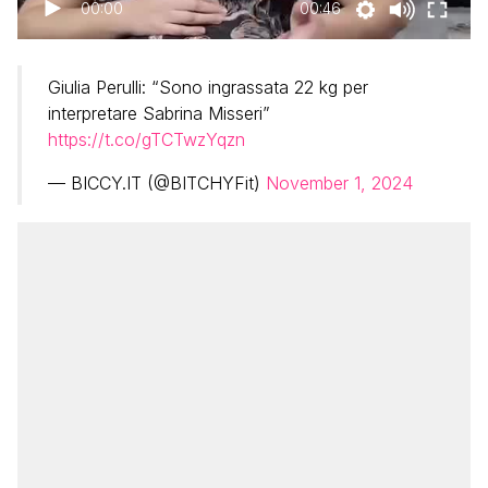
00:00
00:46
Giulia Perulli: “Sono ingrassata 22 kg per
interpretare Sabrina Misseri”
https://t.co/gTCTwzYqzn
— BICCY.IT (@BITCHYFit)
November 1, 2024