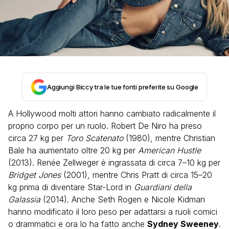
Aggiungi Biccy tra le tue fonti preferite su Google
A Hollywood molti attori hanno cambiato radicalmente il
proprio corpo per un ruolo. Robert De Niro ha preso
circa 27 kg per
Toro Scatenato
(1980), mentre Christian
Bale ha aumentato oltre 20 kg per
American Hustle
(2013). Renée Zellweger è ingrassata di circa 7–10 kg per
Bridget Jones
(2001), mentre Chris Pratt di circa 15–20
kg prima di diventare Star-Lord in
Guardiani della
Galassia
(2014). Anche Seth Rogen e Nicole Kidman
hanno modificato il loro peso per adattarsi a ruoli comici
o drammatici e ora lo ha fatto anche
Sydney Sweeney
.