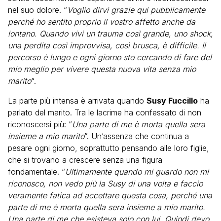
nel suo dolore. “
Voglio dirvi grazie qui pubblicamente
perché ho sentito proprio il vostro affetto anche da
lontano. Quando vivi un trauma così grande, uno shock,
una perdita così improvvisa, così brusca, è difficile. Il
percorso è lungo e ogni giorno sto cercando di fare del
mio meglio per vivere questa nuova vita senza mio
marito
“.
La parte più intensa è arrivata quando
Susy Fuccillo
ha
parlato del marito. Tra le lacrime ha confessato di non
riconoscersi più: “
Una parte di me è morta quella sera
insieme a mio marito
”. Un’assenza che continua a
pesare ogni giorno, soprattutto pensando alle loro figlie,
che si trovano a crescere senza una figura
fondamentale. “
Ultimamente quando mi guardo non mi
riconosco, non vedo più la Susy di una volta e faccio
veramente fatica ad accettare questa cosa, perché una
parte di me è morta quella sera insieme a mio marito.
Una parte di me che esisteva solo con lui. Quindi devo