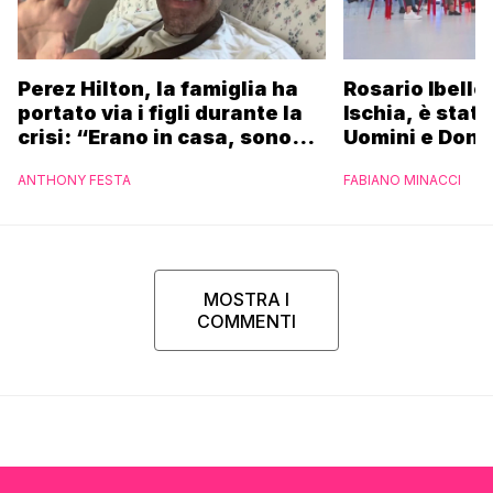
Perez Hilton, la famiglia ha
Rosario Ibello
portato via i figli durante la
Ischia, è stato
crisi: “Erano in casa, sono
Uomini e Donn
fuggiti per proteggere i
non essere st
ANTHONY FESTA
FABIANO MINACCI
bambini”
riconosciuto”
MOSTRA I
COMMENTI