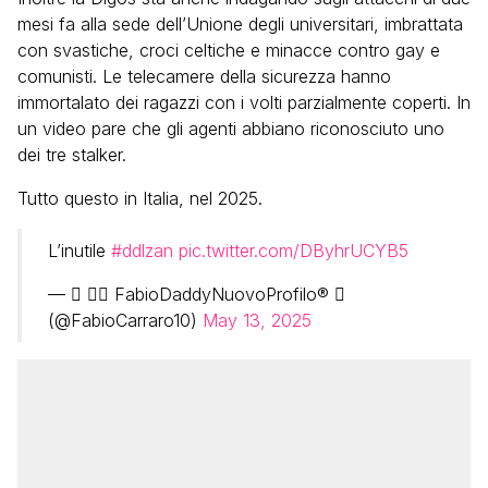
mesi fa alla sede dell’Unione degli universitari, imbrattata
con svastiche, croci celtiche e minacce contro gay e
comunisti. Le telecamere della sicurezza hanno
immortalato dei ragazzi con i volti parzialmente coperti. In
un video pare che gli agenti abbiano riconosciuto uno
dei tre stalker.
Tutto questo in Italia, nel 2025.
L’inutile
#ddlzan
pic.twitter.com/DByhrUCYB5
—  🏳️‍🌈 FabioDaddyNuovoProfilo®️ 
(@FabioCarraro10)
May 13, 2025