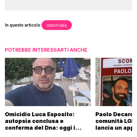
In questo articolo:
OMOFOBIA
POTREBBE INTERESSARTI ANCHE
Omicidio Luca Esposito:
Paolo Decaro è
autopsia conclusa e
comunità LGBT
conferma del Dna: oggi i
lancia un appe
funerali