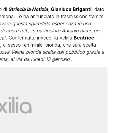
o di
Striscia la Notizia
,
Gianluca Briganti
, dato
ersona. Lo ha annunciato la trasmissione tramite
ovare questa splendida esperienza in una
di cuore tutti, in particolare Antonio Ricci, per
ca
“. Confermata, invece, la Velina
Beatrice
, di sesso femminile, bionda, che sarà scelta
LGBT
nuova Velina bionda scelta dal pubblico grazie a
mma, al via da lunedì 13 gennaio
“.
Bambola Star, la festa di
compleanno con tutte le grandi
dive compie 15 anni: il video
completo
FABIANO MINACCI