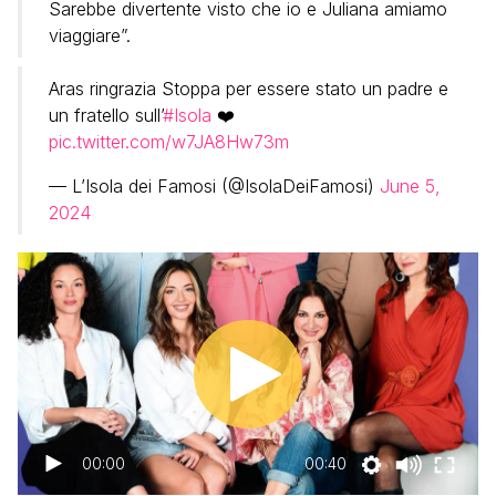
Sarebbe divertente visto che io e Juliana amiamo
viaggiare”.
Aras ringrazia Stoppa per essere stato un padre e
un fratello sull’
#Isola
❤️
pic.twitter.com/w7JA8Hw73m
— L’Isola dei Famosi (@IsolaDeiFamosi)
June 5,
2024
00:00
00:40