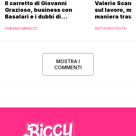
Il carretto di Giovanni
Valerio Scanu
Grazioso, business con
sul lavoro, ma
Basalari e i dubbi di
maniera trau
Parpiglia: “Ho contattato la
FABIANO MINACCI
ANTHONY FESTA
Ferrero”
MOSTRA I
COMMENTI