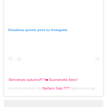
Visualizza questo post su Instagram
Benvenuto autunno!!!! ?❤️ Buonanotte Amici!
Un post condiviso da
Stefano Sala ????
(@stevenlivingroom) in data: