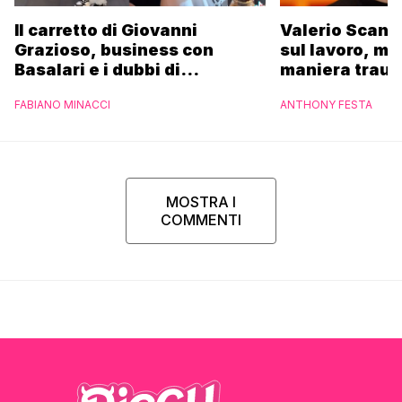
Il carretto di Giovanni
Valerio Scanu
Grazioso, business con
sul lavoro, ma
Basalari e i dubbi di
maniera trau
Parpiglia: “Ho contattato la
FABIANO MINACCI
ANTHONY FESTA
Ferrero”
MOSTRA I
COMMENTI