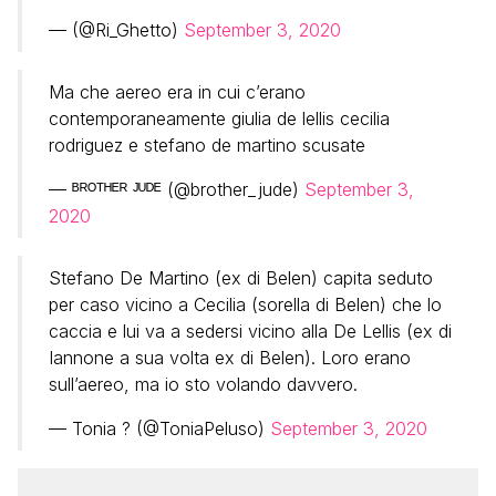
— (@Ri_Ghetto)
September 3, 2020
Ma che aereo era in cui c’erano
contemporaneamente giulia de lellis cecilia
rodriguez e stefano de martino scusate
— ᴮᴿᴼᵀᴴᴱᴿ ᴶᵁᴰᴱ (@brother_jude)
September 3,
2020
Stefano De Martino (ex di Belen) capita seduto
per caso vicino a Cecilia (sorella di Belen) che lo
caccia e lui va a sedersi vicino alla De Lellis (ex di
Iannone a sua volta ex di Belen). Loro erano
sull’aereo, ma io sto volando davvero.
— Tonia ? (@ToniaPeluso)
September 3, 2020