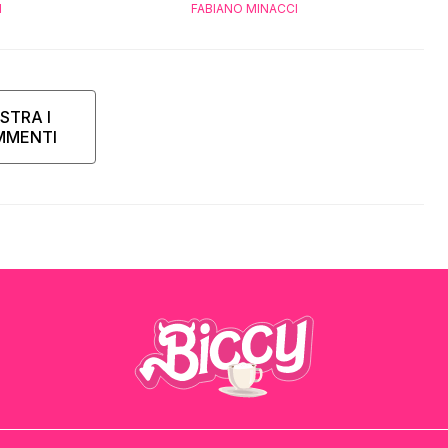
I
FABIANO MINACCI
STRA I
MMENTI