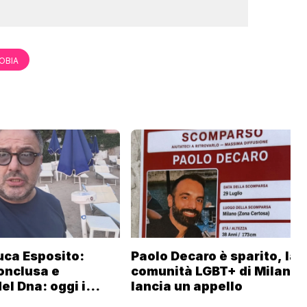
OBIA
uca Esposito:
Paolo Decaro è sparito, la
onclusa e
comunità LGBT+ di Milano
el Dna: oggi i
lancia un appello