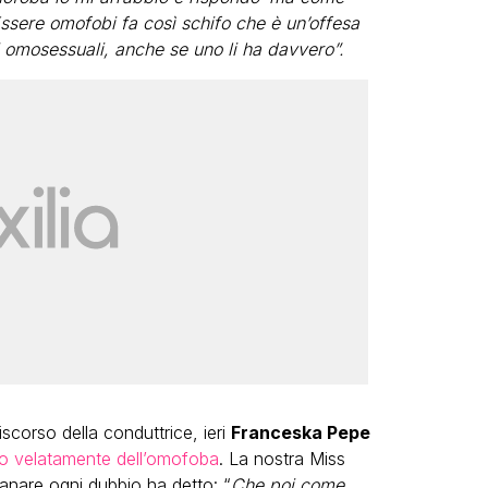
 Essere omofobi fa così schifo che è un’offesa
ci omosessuali, anche se uno li ha davvero”.
corso della conduttrice, ieri
Franceska Pepe
o velatamente dell’omofoba
. La nostra Miss
tanare ogni dubbio ha detto: “
Che poi come