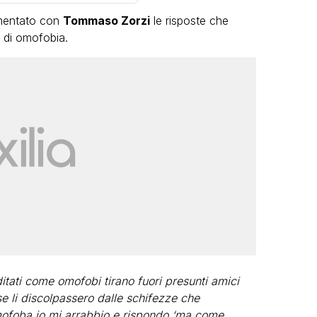
mentato con
Tommaso Zorzi
le risposte che
i di omofobia.
VIRAL
Camilla Milanesi lascia tutto:
“Addio cike mie, siete state una
grande famiglia per me”
FABIANO MINACCI
itati come omofobi tirano fuori presunti amici
 li discolpassero dalle schifezze che
ofoba io mi arrabbio e rispondo ‘ma come