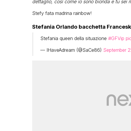
dettaglio, così come io sono bionda e tu sei 
Stefy fata madrina rainbow!
Stefania Orlando bacchetta Franceska 
Stefania queen della situazione
#GFVip
pi
— IHaveAdream (@SaCe86)
September 2