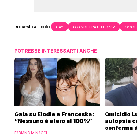
In questo articolo:
GAY
GRANDE FRATELLO VIP
OMOF
POTREBBE INTERESSARTI ANCHE
Gaia su Elodie e Franceska:
Omicidio L
“Nessuno è etero al 100%”
autopsia c
conferma d
FABIANO MINACCI
funerali