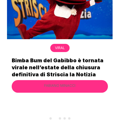
VIRAL
Bimba Bum del Gabibbo è tornata
Gab
virale nell’estate della chiusura
lo 
definitiva di Striscia la Notizia
Cec
FABIANO MINACCI