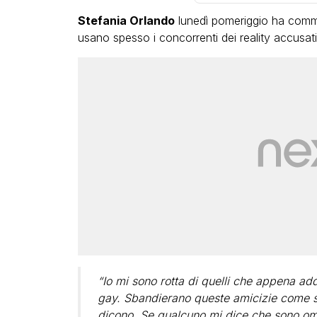
Stefania Orlando
lunedì pomeriggio ha com
usano spesso i concorrenti dei reality accusat
“Io mi sono rotta di quelli che appena add
gay. Sbandierano queste amicizie come se
dicono. Se qualcuno mi dice che sono om