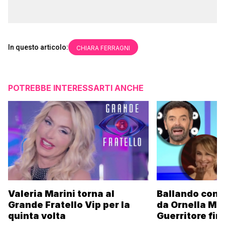
In questo articolo:
CHIARA FERRAGNI
POTREBBE INTERESSARTI ANCHE
Valeria Marini torna al
Ballando con l
Grande Fratello Vip per la
da Ornella Mu
quinta volta
Guerritore fino