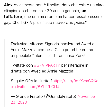
Alex
ovviamente non è il solito, dato che esiste un altro
olimpionico che compie 30 anni a gennaio,
un
tuffatore
, che una mia fonte mi ha confessato essere
gay. Che il GF Vip sia il suo nuovo
trampolino
?
Esclusivo! Alfonso Signorini spoilera ad Awed ed
Annie Mazzola che nella Casa potrebbe entrare
un papabile “interesse” di Tommaso Zorzi!
Twittate con
#GFVIPPARTY
per interagire in
diretta con Awed ed Annie Mazzola!
Seguite ORA la diretta ?
https://t.co/0ozXzmCQKc
pic.twitter.com/BYLF1hCf1J
— Grande Fratello (@GrandeFratello)
November
23, 2020