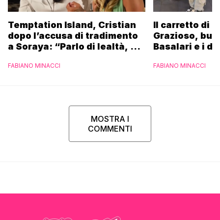
Temptation Island, Cristian
Il carretto di 
dopo l’accusa di tradimento
Grazioso, bus
a Soraya: “Parlo di lealtà, ma
Basalari e i du
ho tradito”
Parpiglia: “Ho
FABIANO MINACCI
FABIANO MINACCI
Ferrero”
MOSTRA I
COMMENTI