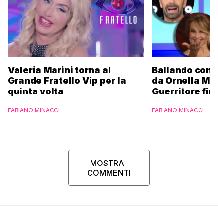
Valeria Marini torna al
Ballando con l
Grande Fratello Vip per la
da Ornella Mu
quinta volta
Guerritore fino
Francesca Fial
FABIANO MINACCI
FABIANO MINACCI
l’esclusiva di
Parpiglia
MOSTRA I
COMMENTI