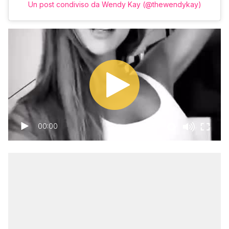
Un post condiviso da Wendy Kay (@thewendykay)
00:00
04:54