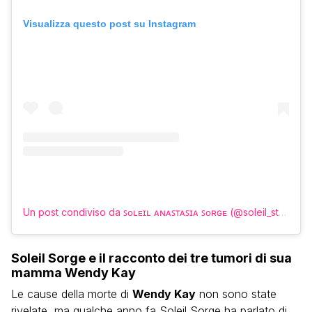
Visualizza questo post su Instagram
Un post condiviso da ꜱᴏʟᴇɪʟ ᴀɴᴀꜱᴛᴀꜱɪᴀ ꜱᴏʀɢᴇ (@soleil_stasi)
Soleil Sorge e il racconto dei tre tumori di sua
mamma Wendy Kay
Le cause della morte di
Wendy Kay
non sono state
rivelate, ma qualche anno fa Soleil Sorge ha parlato di