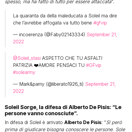
spesso, ma ha fatto di tutto per essere attaccata
“.
La quaranta da della maleducata a Soleil ma dire
che l’avrebbe affogata va tutto bene
#gfvip
— incoerenza (@Faby02143334)
September 21,
2022
@Soleil_stasi
ASPETTO CHE TU ASFALTI
PATRIZIA ❤️AMORE PENSACI TU
#GFvip
#solearmy
— Mark&pamy (@liberato1926_ti)
September 21,
2022
Soleil Sorge, la difesa di Alberto De Pisis: “Le
persone vanno conosciute”.
In difesa di Soleil è arrivato
Alberto De Pisis
: “
Sì però
prima di giudicare bisogna conoscere le persone. Sole