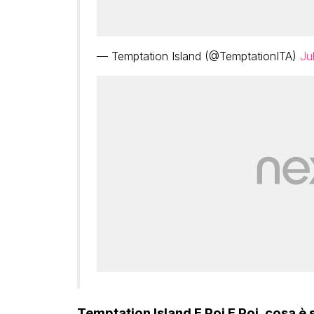
— Temptation Island (@TemptationITA)
Ju
Temptation Island E Poi E Poi, cosa è