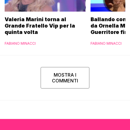
Valeria Marini torna al
Ballando con l
Grande Fratello Vip per la
da Ornella Mu
quinta volta
Guerritore fino
Francesca Fial
FABIANO MINACCI
FABIANO MINACCI
l’esclusiva di
Parpiglia
MOSTRA I
COMMENTI