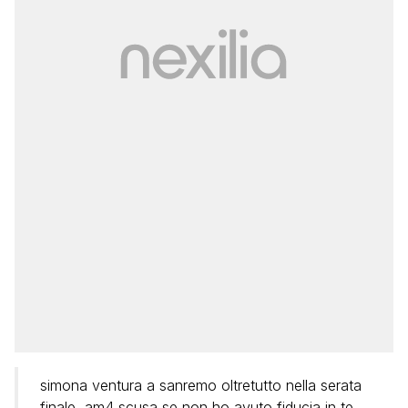
simona ventura a sanremo oltretutto nella serata
finale, am4 scusa se non ho avuto fiducia in te