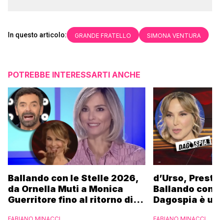
In questo articolo:
GRANDE FRATELLO
SIMONA VENTURA
POTREBBE INTERESSARTI ANCHE
Ballando con le Stelle 2026,
d’Urso, Presta
da Ornella Muti a Monica
Ballando con l
Guerritore fino al ritorno di
Dagospia è un
Francesca Fialdini:
contro Medias
FABIANO MINACCI
FABIANO MINACCI