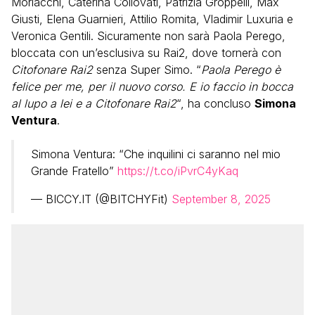
Morlacchi, Caterina Collovati, Patrizia Groppelli, Max
Giusti, Elena Guarnieri, Attilio Romita, Vladimir Luxuria e
Veronica Gentili. Sicuramente non sarà Paola Perego,
bloccata con un’esclusiva su Rai2, dove tornerà con
Citofonare Rai2
senza Super Simo. “
Paola Perego è
felice per me, per il nuovo corso. E io faccio in bocca
al lupo a lei e a Citofonare Rai2
“, ha concluso
Simona
Ventura
.
Simona Ventura: “Che inquilini ci saranno nel mio
Grande Fratello”
https://t.co/iPvrC4yKaq
— BICCY.IT (@BITCHYFit)
September 8, 2025