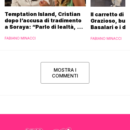
Temptation Island, Cristian
Il carretto di 
dopo l’accusa di tradimento
Grazioso, bus
a Soraya: “Parlo di lealtà, ma
Basalari e i du
ho tradito”
Parpiglia: “Ho
FABIANO MINACCI
FABIANO MINACCI
Ferrero”
MOSTRA I
COMMENTI