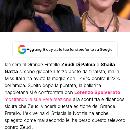
Aggiungi Biccy tra le tue fonti preferite su Google
Ieri sera al Grande Fratello
Zeudi Di Palma
e
Shaila
Gatta
si sono giocate il terzo posto da finalista, ma la
Miss Italia ha avuto la meglio con il 49% contro il 22%
dell’amica. Subito dopo la puntata, la ballerina
napoletana si è confrontata con
Lorenzo Spolverato
mostrando la sua vera reazione
alla sconfitta e dicendosi
sicura che Zeudi vincerà questa edizione del Grande
Fratello. L’ex velina di Striscia la Notizia ha anche
spiegato come mai secondo lei ha perso questo televoto
contro Zeudi.