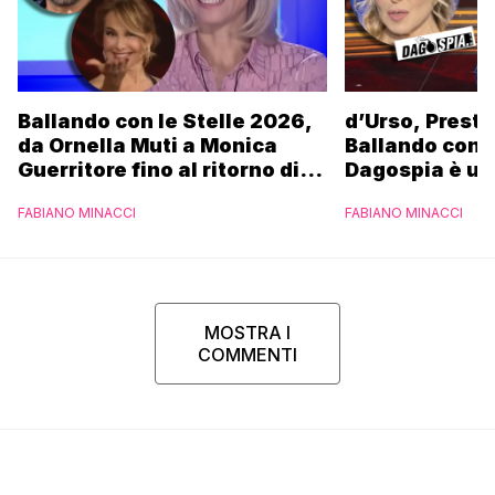
Ballando con le Stelle 2026,
d’Urso, Presta
da Ornella Muti a Monica
Ballando con l
Guerritore fino al ritorno di
Dagospia è un
Francesca Fialdini:
contro Medias
FABIANO MINACCI
FABIANO MINACCI
l’esclusiva di Gabriele
Parpiglia
MOSTRA I
COMMENTI