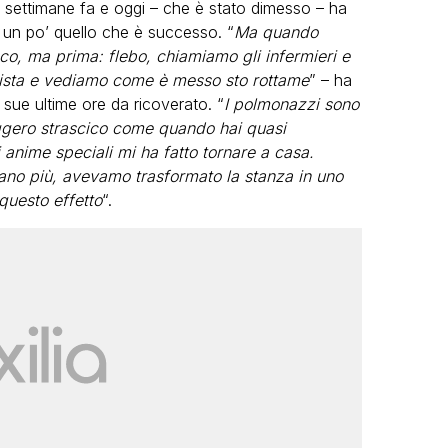
e settimane fa e oggi – che è stato dimesso – ha
 un po’ quello che è successo. “
Ma quando
oco, ma prima: flebo, chiamiamo gli infermieri e
utista e vediamo come è messo sto rottame
” – ha
 sue ultime ore da ricoverato. “
I polmonazzi sono
eggero strascico come quando hai quasi
 anime speciali mi ha fatto tornare a casa.
LGBT
o più, avevamo trasformato la stanza in uno
questo effetto
“.
Bambola Star, la festa di
compleanno con tutte le grandi
dive compie 15 anni: il video
completo
FABIANO MINACCI