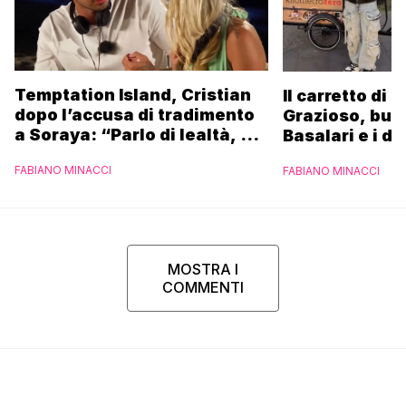
Temptation Island, Cristian
Il carretto di 
dopo l’accusa di tradimento
Grazioso, bus
a Soraya: “Parlo di lealtà, ma
Basalari e i du
ho tradito”
Parpiglia: “Ho
FABIANO MINACCI
FABIANO MINACCI
Ferrero”
MOSTRA I
COMMENTI